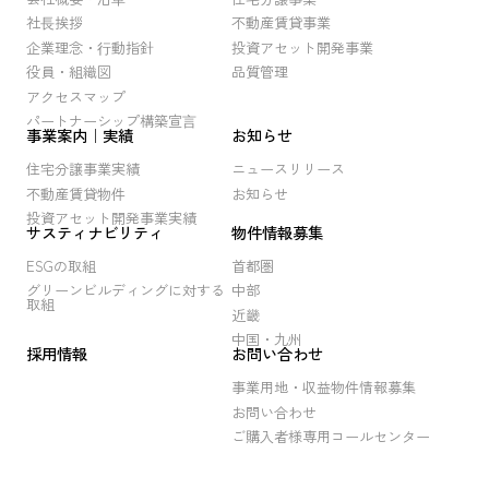
社⻑挨拶
不動産賃貸事業
企業理念・⾏動指針
投資アセット開発事業
役員・組織図
品質管理
アクセスマップ
パートナーシップ構築宣⾔
事業案内｜実績
お知らせ
住宅分譲事業実績
ニュースリリース
不動産賃貸物件
お知らせ
投資アセット開発事業実績
サスティナビリティ
物件情報募集
ESGの取組
首都圏
グリーンビルディングに対する
中部
取組
近畿
中国・九州
採用情報
お問い合わせ
事業用地・収益物件情報募集
お問い合わせ
ご購入者様専用コールセンター