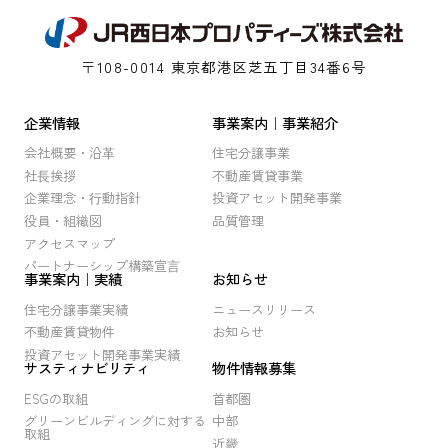
〒108-0014 東京都港区芝五丁目34番6号
企業情報
事業案内｜事業紹介
会社概要・沿⾰
住宅分譲事業
社⻑挨拶
不動産賃貸事業
企業理念・⾏動指針
投資アセット開発事業
役員・組織図
品質管理
アクセスマップ
パートナーシップ構築宣⾔
事業案内｜実績
お知らせ
住宅分譲事業実績
ニュースリリース
不動産賃貸物件
お知らせ
投資アセット開発事業実績
サスティナビリティ
物件情報募集
ESGの取組
首都圏
グリーンビルディングに対する
中部
取組
近畿