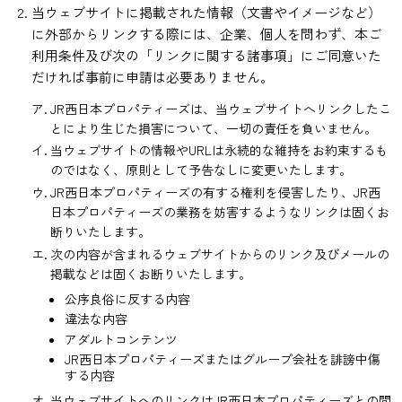
当ウェブサイトに掲載された情報（文書やイメージなど）
に外部からリンクする際には、企業、個人を問わず、本ご
利用条件及び次の「リンクに関する諸事項」にご同意いた
だければ事前に申請は必要ありません。
ア.
JR西日本プロパティーズは、当ウェブサイトへリンクしたこ
とにより生じた損害について、一切の責任を負いません。
イ.
当ウェブサイトの情報やURLは永続的な維持をお約束するも
のではなく、原則として予告なしに変更いたします。
ウ.
JR西日本プロパティーズの有する権利を侵害したり、JR西
日本プロパティーズの業務を妨害するようなリンクは固くお
断りいたします。
エ.
次の内容が含まれるウェブサイトからのリンク及びメールの
掲載などは固くお断りいたします。
公序良俗に反する内容
違法な内容
アダルトコンテンツ
JR西日本プロパティーズまたはグループ会社を誹謗中傷
する内容
オ.
当ウェブサイトへのリンクはJR西日本プロパティーズとの間