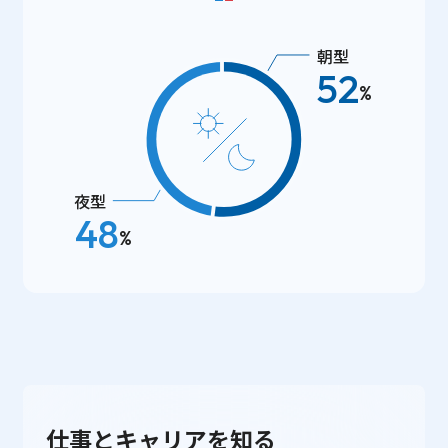
朝型
52
%
夜型
48
%
仕事とキャリアを知る