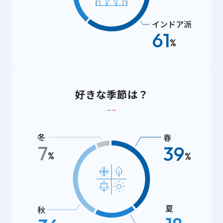
インドア派
61
%
好きな季節は？
冬
春
7
39
%
%
夏
秋